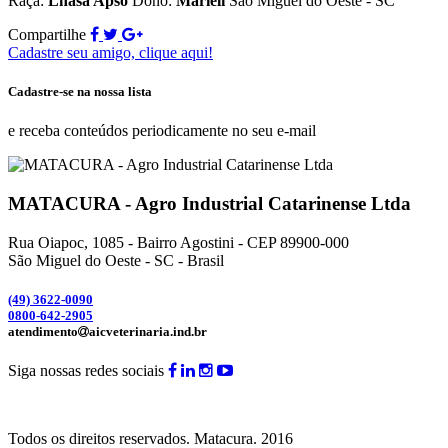
Raça:
Lhasa Apso
Dono:
Marieli
São Miguel do Oeste - SC
Compartilhe
Cadastre seu amigo, clique aqui!
Cadastre-se na nossa lista
e receba conteúdos periodicamente no seu e-mail
MATACURA - Agro Industrial Catarinense Ltda
Rua Oiapoc, 1085 - Bairro Agostini - CEP 89900-000
São Miguel do Oeste - SC - Brasil
(49) 3
622-0090
0800-642-2905
atendimento
aicveterinaria.ind.br
Siga nossas redes sociais
Todos os direitos reservados.
Matacura.
2016