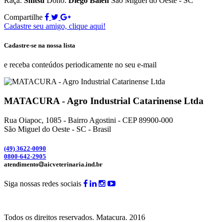
Raça:
Shitsu
Dono:
Diego Balen
São Miguel do Oeste - SC
Compartilhe
Cadastre seu amigo, clique aqui!
Cadastre-se na nossa lista
e receba conteúdos periodicamente no seu e-mail
MATACURA - Agro Industrial Catarinense Ltda
Rua Oiapoc, 1085 - Bairro Agostini - CEP 89900-000
São Miguel do Oeste - SC - Brasil
(49) 3
622-0090
0800-642-2905
atendimento
aicveterinaria.ind.br
Siga nossas redes sociais
Todos os direitos reservados.
Matacura.
2016