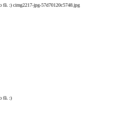
ito fã. :) cimg2217-jpg-57d70120c5748.jpg
 fã. :)